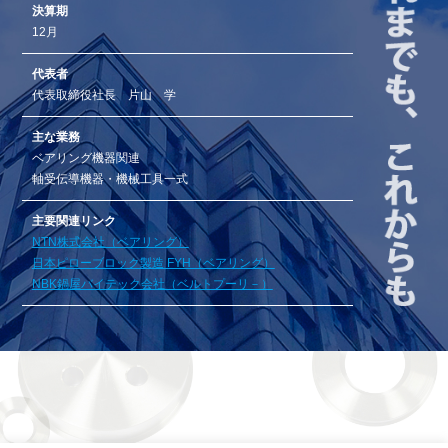
決算期
12月
代表者
代表取締役社長 片山 学
主な業務
ベアリング機器関連
軸受伝導機器・機械工具一式
主要関連リンク
NTN株式会社（ベアリング）
日本ピローブロック製造 FYH（ベアリング）
NBK鍋屋バイテック会社（ベルトプーリ－）