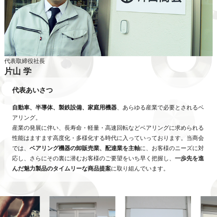
代表取締役社長
片山 学
代表あいさつ
自動車、半導体、製鉄設備、家庭用機器
、あらゆる産業で必要とされるベ
アリング。
産業の発展に伴い、長寿命・軽量・高速回転などベアリングに求められる
性能はますます高度化・多様化する時代に入っていっております。当商会
では、
ベアリング機器の卸販売業、配達業を主軸
に、お客様のニーズに対
応し、さらにその裏に潜むお客様のご要望をいち早く把握し、
一歩先を進
んだ魅力製品のタイムリーな商品提案
に取り組んでいます。